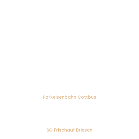
SPONSORING
Wir sind stolzer Sponsor
folgender Vereine:
Parkeisenbahn Cottbus
SG Frischauf Briesen