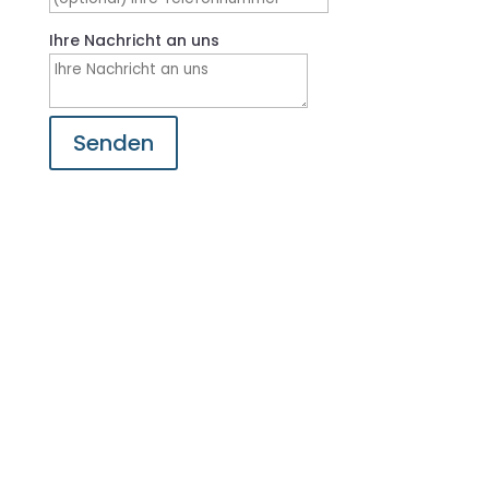
Ihre Nachricht an uns
Senden
Impressum
Betreiber, Domaininhaber und
Verantwortlicher für die Inhalte dieser
Webseite ist: