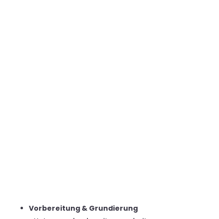
Projekte
Unsere Dienstleistungen:
MALER- UND
TAPEZIERARBEITEN
Vorbereitung & Grundierung